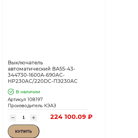
Выключатель
автоматический ВА55-43-
344730-1600А-690AC-
НР230AC/220DC-ПЭ230AC
В наличии
Артикул
108197
Производитель
КЭАЗ
224 100.09 ₽
КУПИТЬ