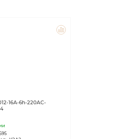
012-16А-6h-220AC-
44
ии
595