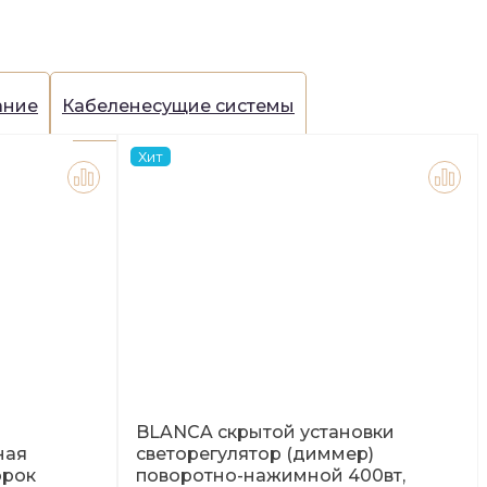
ание
Кабеленесущие системы
Хит
BLANCA скрытой установки
ная
светорегулятор (диммер)
орок
поворотно-нажимной 400вт,