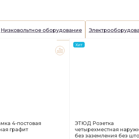
Низковольтное оборудование
Электрооборудов
Хит
мка 4-постовая
ЭТЮД Розетка
ная графит
четырехместная наруж
без заземления без шт