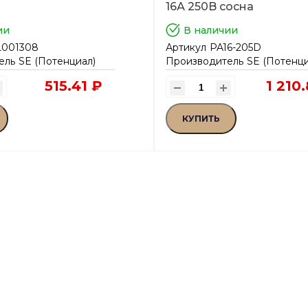
16А 250B сосна
ии
В наличии
L001308
Артикул
PA16-205D
ель
SE (Потенциал)
Производитель
SE (Потенци
515.41 ₽
1 210
КУПИТЬ