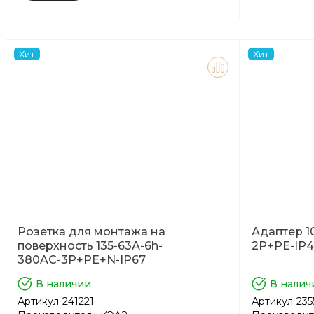
Хит
Хит
Розетка для монтажа на
Адаптер 1
поверхность 135-63А-6h-
2P+PE-IP
380AC-3P+PE+N-IP67
В наличии
В налич
Артикул
241221
Артикул
235