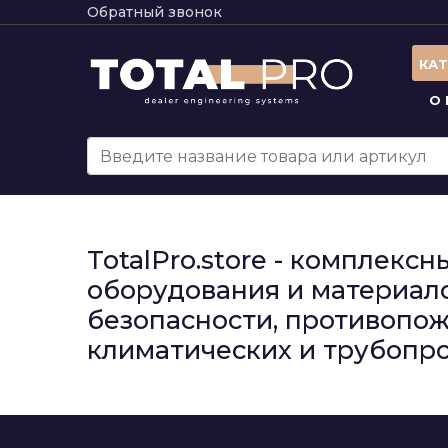
Обратный звонок
КА
О
TotalPro.store - комплек
оборудования и материало
безопасности, противопож
климатических и трубопро