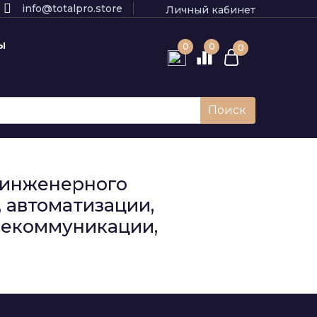
info@totalpro.store
Личный кабинет
Ы
0
0
0
Поиск
к инженерного
 автоматизации,
елекоммуникации,