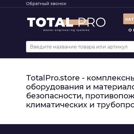
Обратный звонок
КА
О
TotalPro.store - комплек
оборудования и материало
безопасности, противопож
климатических и трубопро