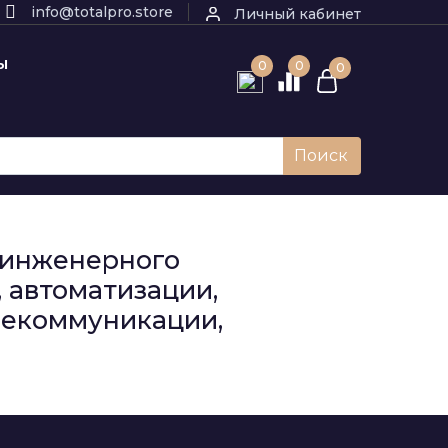
info@totalpro.store
Личный кабинет
Ы
0
0
0
Поиск
к инженерного
 автоматизации,
елекоммуникации,