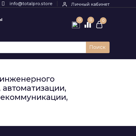
info@totalpro.store
Личный кабинет
Ы
0
0
0
Поиск
к инженерного
 автоматизации,
елекоммуникации,