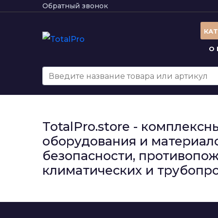
Обратный звонок
КА
О
TotalPro.store - комплек
оборудования и материало
безопасности, противопож
климатических и трубопро