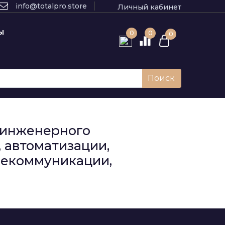
info@totalpro.store
Личный кабинет
Ы
0
0
0
Поиск
к инженерного
 автоматизации,
елекоммуникации,