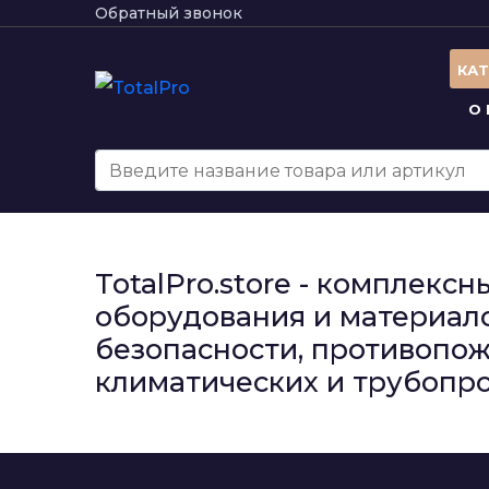
Обратный звонок
КА
О
TotalPro.store - комплек
оборудования и материало
безопасности, противопож
климатических и трубопро