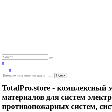
0
0
Поиск
TotalPro.store - комплексны
материалов для систем электр
противопожарных систем, сис