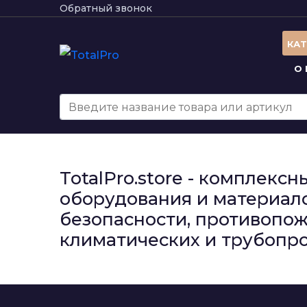
Обратный звонок
КА
О
TotalPro.store - комплек
оборудования и материало
безопасности, противопож
климатических и трубопро