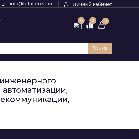
info@totalpro.store
Личный кабинет
Ы
0
0
0
Поиск
к инженерного
 автоматизации,
елекоммуникации,