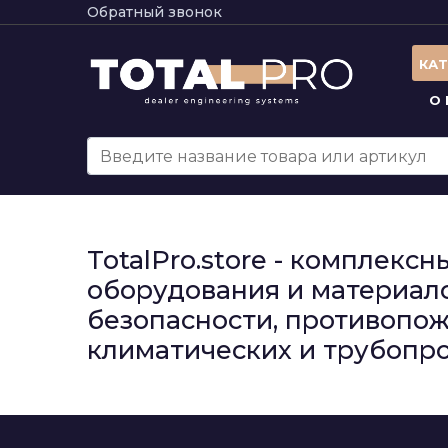
Обратный звонок
КА
О
TotalPro.store - комплек
оборудования и материало
безопасности, противопож
климатических и трубопро