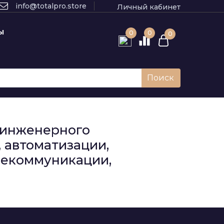
info@totalpro.store
Личный кабинет
Ы
0
0
0
Поиск
к инженерного
 автоматизации,
елекоммуникации,