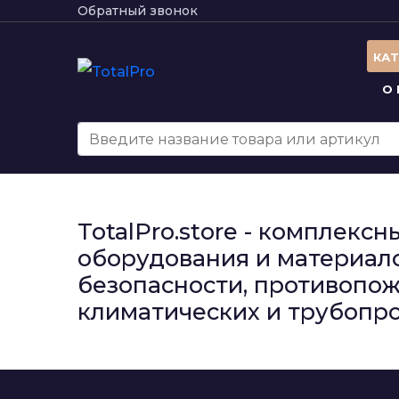
Обратный звонок
КА
О
TotalPro.store - комплек
оборудования и материало
безопасности, противопож
климатических и трубопро