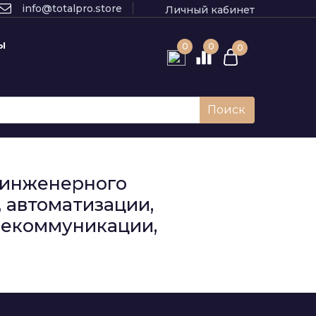
info@totalpro.store
Личный кабинет
Ы
0
0
0
Поиск
к инженерного
 автоматизации,
елекоммуникации,