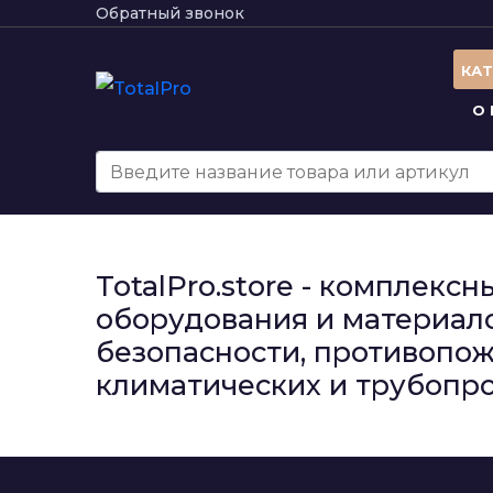
Обратный звонок
КА
О
TotalPro.store - комплек
оборудования и материало
безопасности, противопож
климатических и трубопро