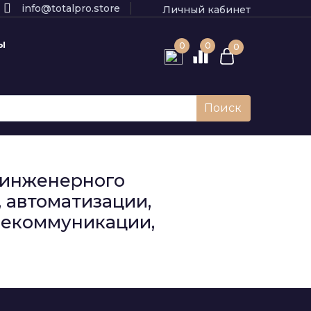
info@totalpro.store
Личный кабинет
Ы
0
0
0
Поиск
к инженерного
 автоматизации,
елекоммуникации,