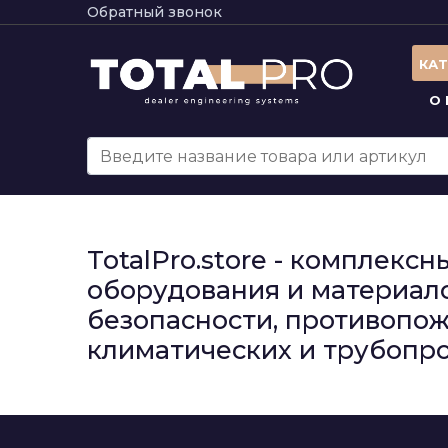
Обратный звонок
КА
О
TotalPro.store - комплек
оборудования и материало
безопасности, противопож
климатических и трубопро