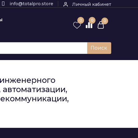
info@totalpro.store
Личный кабинет
Ы
0
0
0
Поиск
к инженерного
 автоматизации,
елекоммуникации,