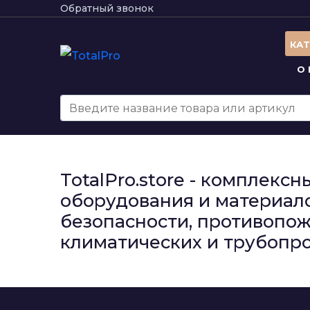
Обратный звонок
КА
О
TotalPro.store - комплек
оборудования и материало
безопасности, противопож
климатических и трубопро