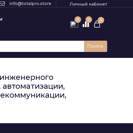
info@totalpro.store
Личный кабинет
Ы
0
0
0
Поиск
к инженерного
 автоматизации,
елекоммуникации,