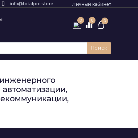
info@totalpro.store
Личный кабинет
Ы
0
0
0
Поиск
к инженерного
 автоматизации,
елекоммуникации,