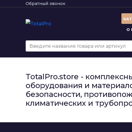
Обратный звонок
КА
О
TotalPro.store - комплек
оборудования и материало
безопасности, противопож
климатических и трубопро