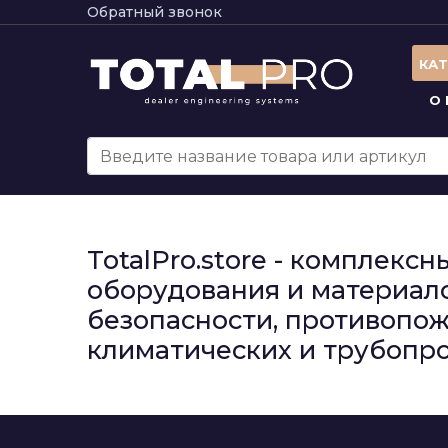
Обратный звонок
КА
О
TotalPro.store - комплек
оборудования и материало
безопасности, противопож
климатических и трубопро