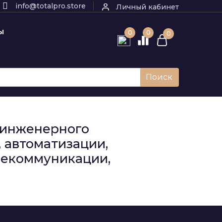
info@totalpro.store
Личный кабинет
Ы
0
0
0
Поиск
к инженерного
 автоматизации,
елекоммуникации,