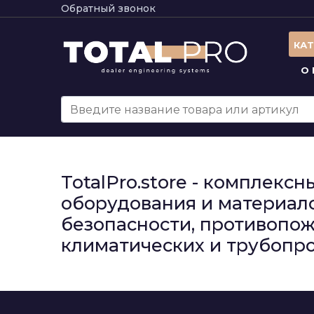
Обратный звонок
КА
О
TotalPro.store - комплек
оборудования и материало
безопасности, противопож
климатических и трубопро