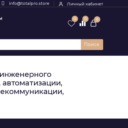
info@totalpro.store
Личный кабинет
Ы
0
0
0
Поиск
к инженерного
 автоматизации,
елекоммуникации,