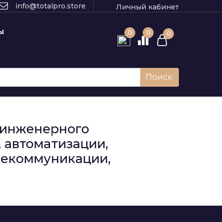
info@totalpro.store
Личный кабинет
Ы
0
0
0
Поиск
к инженерного
 автоматизации,
елекоммуникации,