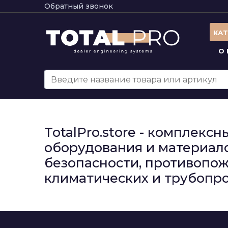
Обратный звонок
КА
О
TotalPro.store - комплек
оборудования и материало
безопасности, противопож
климатических и трубопро