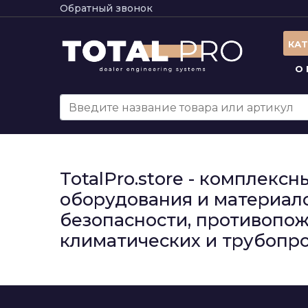
Обратный звонок
КА
О
TotalPro.store - комплек
оборудования и материало
безопасности, противопож
климатических и трубопро