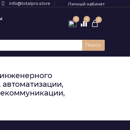
info@totalpro.store
Личный кабинет
Ы
0
0
0
Поиск
к инженерного
 автоматизации,
елекоммуникации,