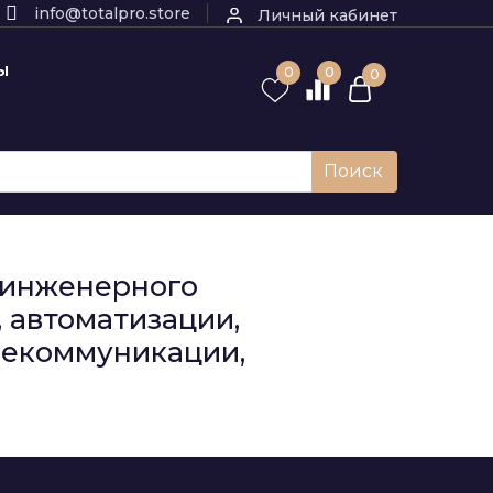
info@totalpro.store
Личный кабинет
Ы
0
0
0
Поиск
к инженерного
 автоматизации,
елекоммуникации,