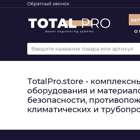
Обратный звонок
КА
О
TotalPro.store - комплек
оборудования и материало
безопасности, противопож
климатических и трубопро