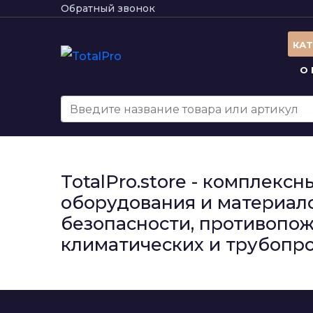
Обратный звонок
КА
О
TotalPro.store - комплек
оборудования и материало
безопасности, противопож
климатических и трубопро