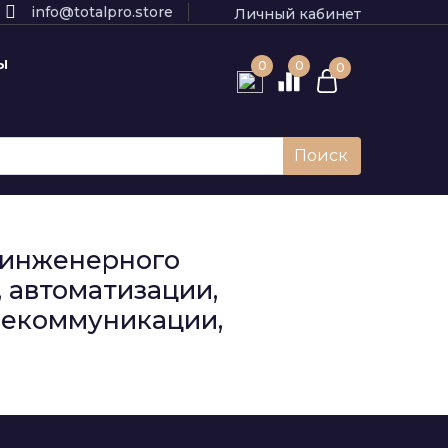
info@totalpro.store
Личный кабинет
Ы
0
0
0
Поиск
к инженерного
 автоматизации,
елекоммуникации,