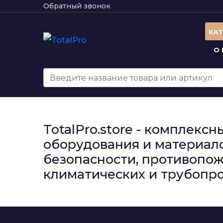
Обратный звонок
КА
О
TotalPro.store - комплек
оборудования и материало
безопасности, противопож
климатических и трубопро