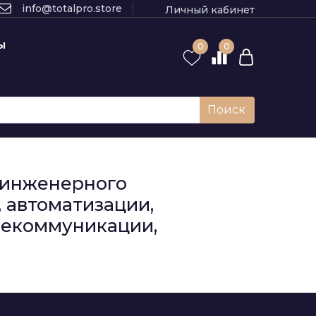
info@totalpro.store
Личный кабинет
Ы
0
0
Поиск
к инженерного
 автоматизации,
елекоммуникации,