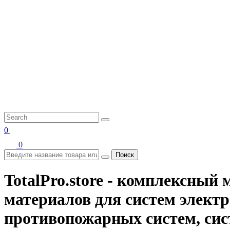
0
0
Поиск
TotalPro.store - комплексны
материалов для систем электр
противопожарных систем, сис