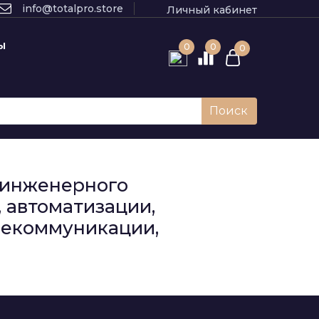
info@totalpro.store
Личный кабинет
Ы
0
0
0
Поиск
к инженерного
 автоматизации,
елекоммуникации,