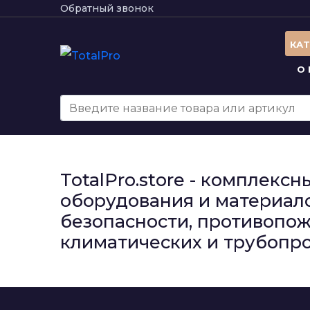
Обратный звонок
КА
О
TotalPro.store - комплек
оборудования и материало
безопасности, противопож
климатических и трубопро