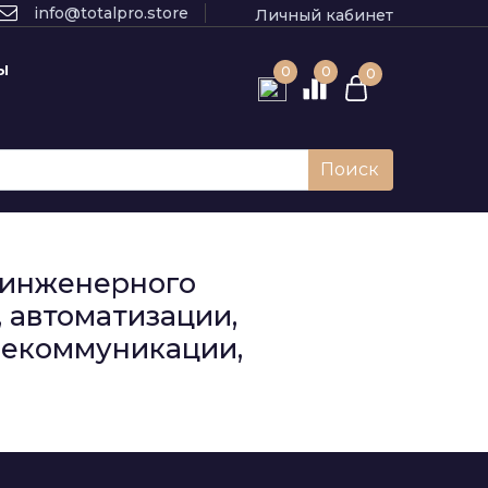
info@totalpro.store
Личный кабинет
Ы
0
0
0
Поиск
к инженерного
 автоматизации,
елекоммуникации,