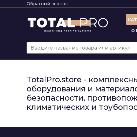
Обратный звонок
КА
О
TotalPro.store - комплек
оборудования и материало
безопасности, противопож
климатических и трубопро