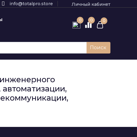
info@totalpro.store
Личный кабинет
Ы
0
0
0
Поиск
к инженерного
 автоматизации,
елекоммуникации,