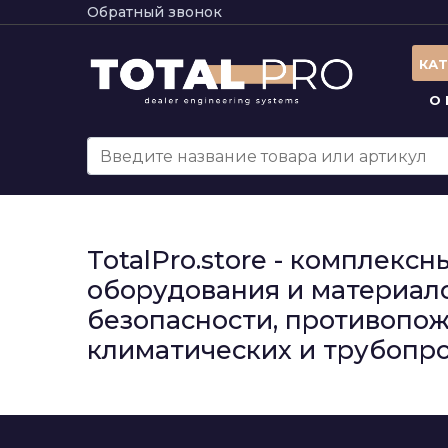
Обратный звонок
КА
О
TotalPro.store - комплек
оборудования и материало
безопасности, противопож
климатических и трубопро