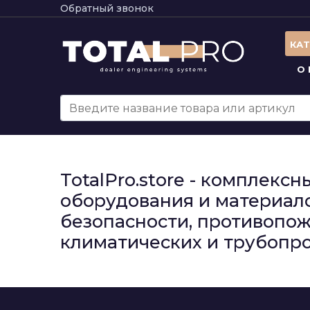
Обратный звонок
КА
О
TotalPro.store - комплек
оборудования и материало
безопасности, противопож
климатических и трубопро