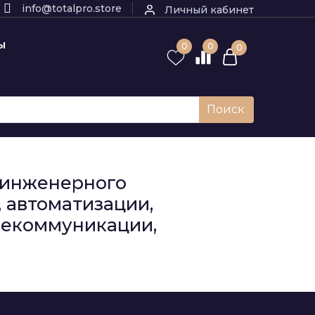
info@totalpro.store
Личный кабинет
Ы
0
0
0
Поиск
к инженерного
 автоматизации,
елекоммуникации,