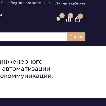
info@totalpro.store
Личный кабинет
Ы
0
0
0
Поиск
к инженерного
 автоматизации,
елекоммуникации,