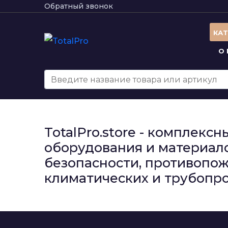
Обратный звонок
КА
О
TotalPro.store - комплек
оборудования и материало
безопасности, противопож
климатических и трубопро