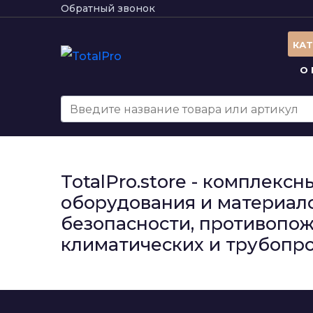
Обратный звонок
КА
О
TotalPro.store - комплек
оборудования и материало
безопасности, противопож
климатических и трубопро