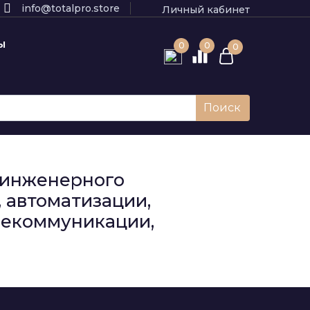
info@totalpro.store
Личный кабинет
Ы
0
0
0
Поиск
к инженерного
 автоматизации,
елекоммуникации,