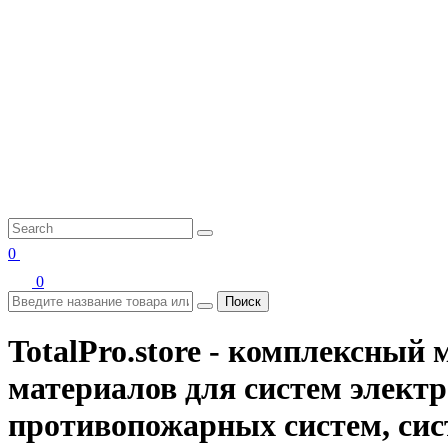
0
0
Поиск
TotalPro.store - комплексны
материалов для систем электр
противопожарных систем, сис