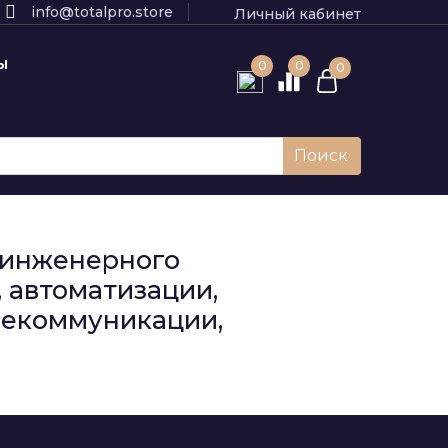
info@totalpro.store
Личный кабинет
Ы
0
0
0
Поиск
к инженерного
 автоматизации,
елекоммуникации,