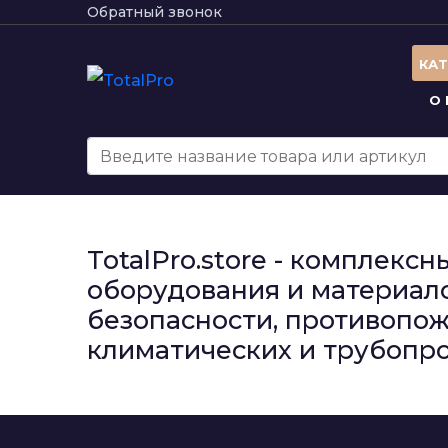
Обратный звонок
КА
О
TotalPro.store - комплек
оборудования и материало
безопасности, противопож
климатических и трубопро